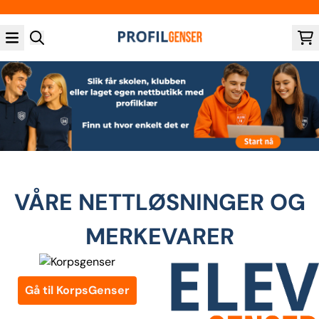
Hopp til innhold
VÅRE NETTLØSNINGER OG
MERKEVARER
Gå til KorpsGenser