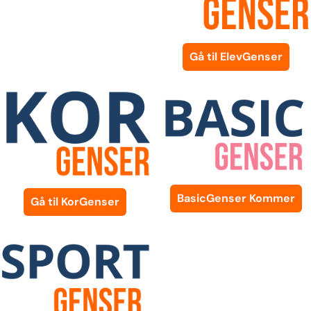
Gå til ElevGenser
BasicGenser Kommer
Gå til KorGenser